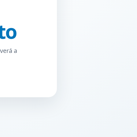
to
verá a